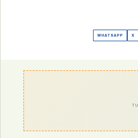
WHATSAPP
X
TU