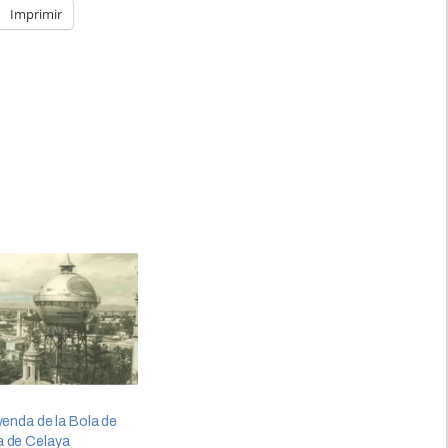
Imprimir
yenda de la Bola de
 de Celaya