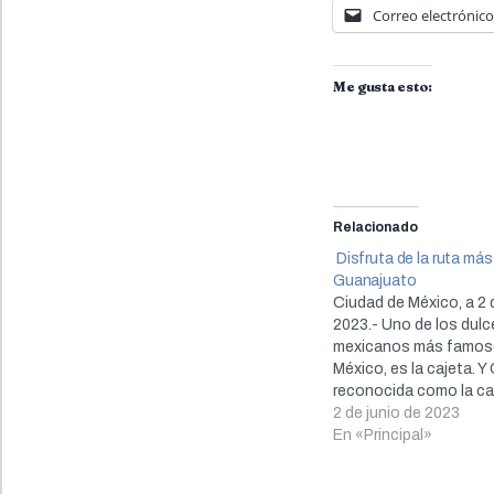
Correo electrónico
Me gusta esto:
Relacionado
Disfruta de la ruta más
Guanajuato
Ciudad de México, a 2 
2023.- Uno de los dulc
mexicanos más famos
México, es la cajeta. Y
reconocida como la cap
cajeta. La importancia
2 de junio de 2023
dulce es tan grande, q
En «Principal»
presente en el escudo
la ciudad, en el…