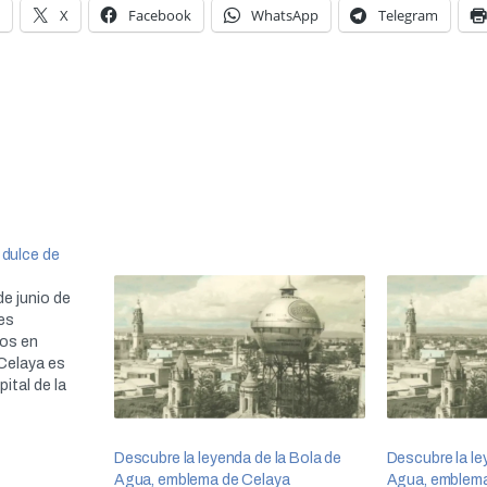
X
Facebook
WhatsApp
Telegram
 dulce de
de junio de
es
os en
 Celaya es
ital de la
 de este
ue está
 de armas de
Descubre la leyenda de la Bola de
Descubre la le
Agua, emblema de Celaya
Agua, emblema