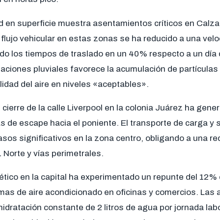
ad en superficie muestra asentamientos críticos en Calza
 El flujo vehicular en estas zonas se ha reducido a una ve
o los tiempos de traslado en un 40% respecto a un día de
itaciones pluviales favorece la acumulación de partícula
idad del aire en niveles «aceptables».
 cierre de la calle Liverpool en la colonia Juárez ha gene
s de escape hacia el poniente. El transporte de carga y s
rasos significativos en la zona centro, obligando a una re
1 Norte y vías perimetrales.
tico en la capital ha experimentado un repunte del 12% 
emas de aire acondicionado en oficinas y comercios. Las 
dratación constante de 2 litros de agua por jornada labo