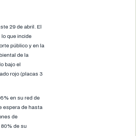
te 29 de abril. El
lo que incide
rte público y en la
iental de la
o bajo el
do rojo (placas 3
 95% en su red de
 de espera de hasta
iones de
l 80% de su