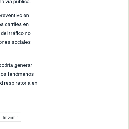
a vía pública.
preventivo en
s carriles en
del tráfico no
iones sociales
podría generar
stos fenómenos
d respiratoria en
Imprimir