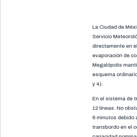
La Ciudad de Méxic
Servicio Meteorol
directamente en el
evaporación de co
Megalópolis manti
esquema ordinario
y 4).
En el sistema de t
12 líneas. No obst
6 minutos debido 
transbordo en el 
capacidad nominal