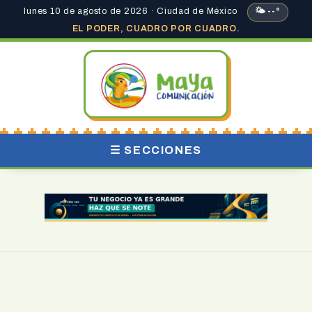
lunes 10 de agosto de 2026 · Ciudad de México
🌤 --°
EL PODER, CUADRO POR CUADRO.
☰ SECCIONES