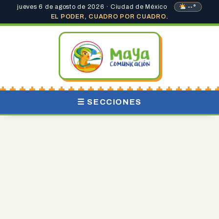
jueves 6 de agosto de 2026 · Ciudad de México
--°
EL PODER, CUADRO POR CUADRO.
☰ SECCIONES