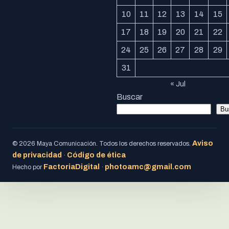
10
11
12
13
14
15
17
18
19
20
21
22
24
25
26
27
28
29
31
« Jul
Buscar
Bu
Aviso
© 2026 Maya Comunicación. Todos los derechos reservados.
de privacidad
Código de ética
·
FactoriaDigital
photoamc@gmail.com
Hecho por
·