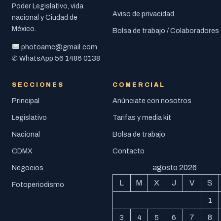
Poder Legislativo, vida
Aviso de privacidad
nacional y Ciudad de
México.
Bolsa de trabajo / Colaboradores
photoamc@gmail.com
56 1486 0138
✆ WhatsApp
SECCIONES
COMERCIAL
Principal
Anúnciate con nosotros
Legislativo
Tarifas y media kit
Nacional
Bolsa de trabajo
CDMX
Contacto
agosto 2026
Negocios
L
M
X
J
V
S
Fotoperiodismo
1
7
8
3
4
5
6