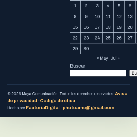
1
2
3
4
5
6
8
9
10
11
12
13
15
16
17
18
19
20
22
23
24
25
26
27
29
30
« May
Jul »
Buscar
Bu
Aviso
© 2026 Maya Comunicación. Todos los derechos reservados.
de privacidad
Código de ética
·
FactoriaDigital
photoamc@gmail.com
Hecho por
·