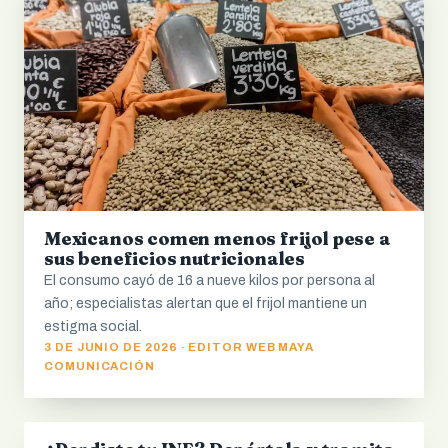
Mexicanos comen menos frijol pese a
sus beneficios nutricionales
El consumo cayó de 16 a nueve kilos por persona al
año; especialistas alertan que el frijol mantiene un
estigma social.
3 DE JUNIO DE 2026 · EDITOR WEB MAYA
COMUNICACIÓN
CDMX