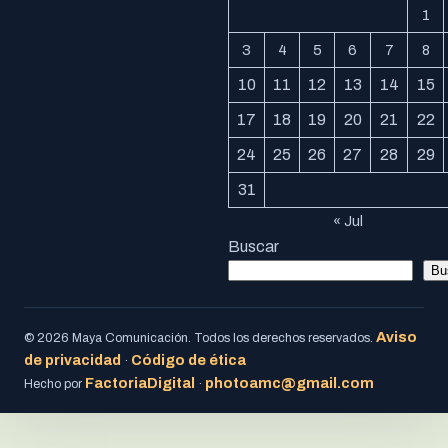
1
3
4
5
6
7
8
10
11
12
13
14
15
17
18
19
20
21
22
24
25
26
27
28
29
31
« Jul
Buscar
Bu
Aviso
© 2026 Maya Comunicación. Todos los derechos reservados.
de privacidad
Código de ética
·
FactoriaDigital
photoamc@gmail.com
Hecho por
·