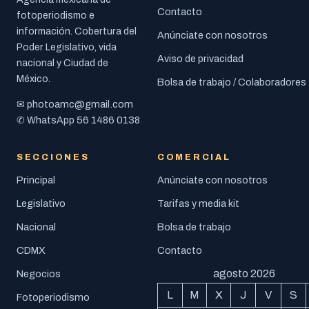
Contacto
fotoperiodismo e
información. Cobertura del
Anúnciate con nosotros
Poder Legislativo, vida
Aviso de privacidad
nacional y Ciudad de
México.
Bolsa de trabajo / Colaboradores
photoamc@gmail.com
✉
56 1486 0138
✆ WhatsApp
SECCIONES
COMERCIAL
Principal
Anúnciate con nosotros
Legislativo
Tarifas y media kit
Nacional
Bolsa de trabajo
CDMX
Contacto
agosto 2026
Negocios
L
M
X
J
V
S
Fotoperiodismo