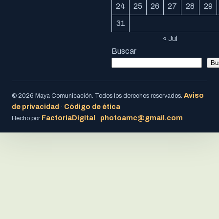
24
25
26
27
28
29
31
« Jul
Buscar
Bu
Aviso
© 2026 Maya Comunicación. Todos los derechos reservados.
de privacidad
Código de ética
·
FactoriaDigital
photoamc@gmail.com
Hecho por
·