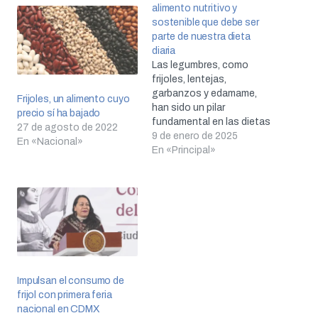
alimento nutritivo y
sostenible que debe ser
parte de nuestra dieta
diaria
Las legumbres, como
frijoles, lentejas,
garbanzos y edamame,
Frijoles, un alimento cuyo
han sido un pilar
precio sí ha bajado
fundamental en las dietas
27 de agosto de 2022
tradicionales de diversas
9 de enero de 2025
En «Nacional»
culturas, desde América
En «Principal»
Latina hasta Asia y el
Mediterráneo. Su inclusión
en la alimentación
moderna sigue siendo
crucial debido a sus
destacados beneficios
nutricionales y su bajo
impacto ambiental.
Impulsan el consumo de
frijol con primera feria
nacional en CDMX