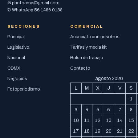
photoamc@gmail.com
✉
56 1486 0138
✆ WhatsApp
SECCIONES
COMERCIAL
Principal
Anúnciate con nosotros
Legislativo
Tarifas y media kit
Nacional
Bolsa de trabajo
CDMX
Contacto
agosto 2026
Negocios
L
M
X
J
V
S
Fotoperiodismo
1
3
4
5
6
7
8
10
11
12
13
14
15
17
18
19
20
21
22