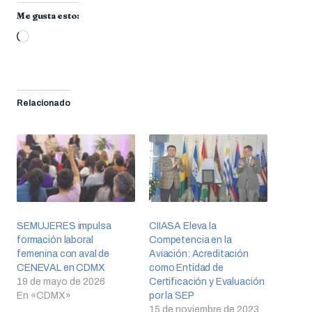
Me gusta esto:
Cargando...
Relacionado
SEMUJERES impulsa
CIIASA Eleva la
formación laboral
Competencia en la
femenina con aval de
Aviación: Acreditación
CENEVAL en CDMX
como Entidad de
19 de mayo de 2026
Certificación y Evaluación
En «CDMX»
por la SEP
15 de noviembre de 2023