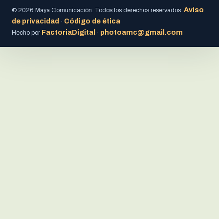
Aviso
© 2026 Maya Comunicación. Todos los derechos reservados.
de privacidad
Código de ética
·
FactoriaDigital
photoamc@gmail.com
Hecho por
·