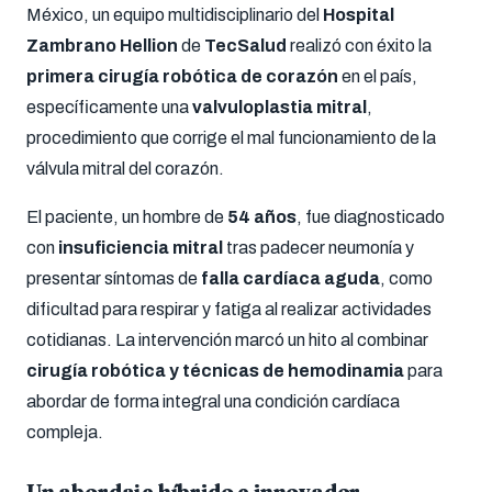
México, un equipo multidisciplinario del
Hospital
Zambrano Hellion
de
TecSalud
realizó con éxito la
primera cirugía robótica de corazón
en el país,
específicamente una
valvuloplastia mitral
,
procedimiento que corrige el mal funcionamiento de la
válvula mitral del corazón.
El paciente, un hombre de
54 años
, fue diagnosticado
con
insuficiencia mitral
tras padecer neumonía y
presentar síntomas de
falla cardíaca aguda
, como
dificultad para respirar y fatiga al realizar actividades
cotidianas. La intervención marcó un hito al combinar
cirugía robótica y técnicas de hemodinamia
para
abordar de forma integral una condición cardíaca
compleja.
Un abordaje híbrido e innovador