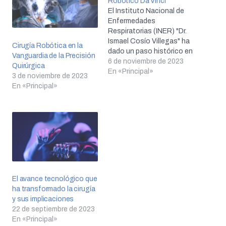
Robótico Da Vinci
El Instituto Nacional de
Enfermedades
Respiratorias (INER) "Dr.
Ismael Cosío Villegas" ha
Cirugía Robótica en la
dado un paso histórico en
Vanguardia de la Precisión
la atención médica al
6 de noviembre de 2023
Quirúrgica
incorporar un equipo
En «Principal»
3 de noviembre de 2023
quirúrgico robótico de alta
En «Principal»
tecnología conocido
como Da Vinci. Desde el
10 de octubre, esta
tecnología de vanguardia
ha permitido realizar
procedimientos de alta
precisión en…
El avance tecnológico que
ha transformado la cirugía
y sus implicaciones
22 de septiembre de 2023
En «Principal»