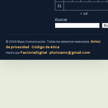
31
« Jul
Buscar
Bu
Aviso
© 2026 Maya Comunicación. Todos los derechos reservados.
de privacidad
Código de ética
·
FactoriaDigital
photoamc@gmail.com
Hecho por
·