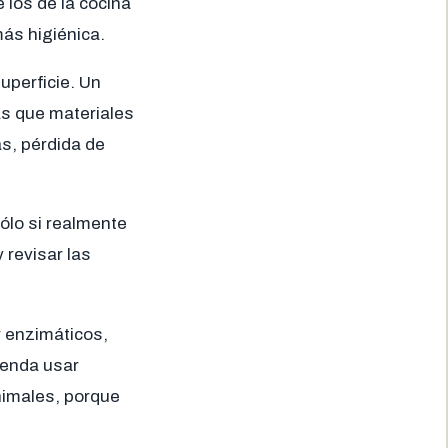
 los de la cocina
ás higiénica.
uperficie. Un
ras que materiales
s, pérdida de
sólo si realmente
 revisar las
r enzimáticos,
ienda usar
imales, porque