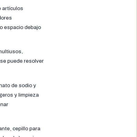
 artículos
dores
do espacio debajo
multiusos,
 se puede resolver
nato de sodio y
igeros y limpieza
inar
nte, cepillo para