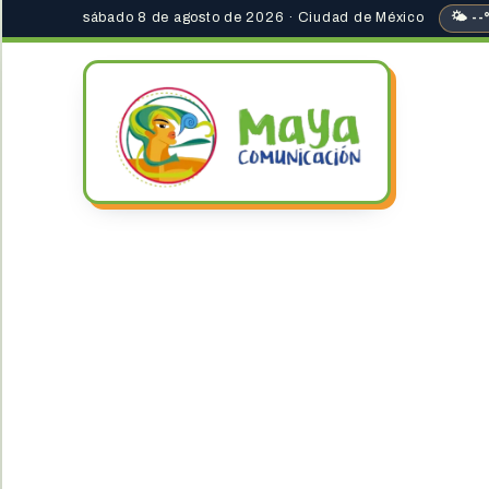
sábado 8 de agosto de 2026 · Ciudad de México
🌤 --