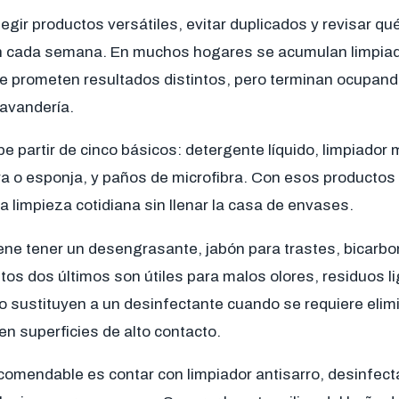
legir productos versátiles, evitar duplicados y revisar qué
n cada semana. En muchos hogares se acumulan limpia
e prometen resultados distintos, pero terminan ocupan
lavandería.
ebe partir de cinco básicos: detergente líquido, limpiador 
ra o esponja, y paños de microfibra. Con esos productos
la limpieza cotidiana sin llenar la casa de envases.
ene tener un desengrasante, jabón para trastes, bicarbo
tos dos últimos son útiles para malos olores, residuos l
o sustituyen a un desinfectante cuando se requiere elim
n superficies de alto contacto.
ecomendable es contar con limpiador antisarro, desinfecta