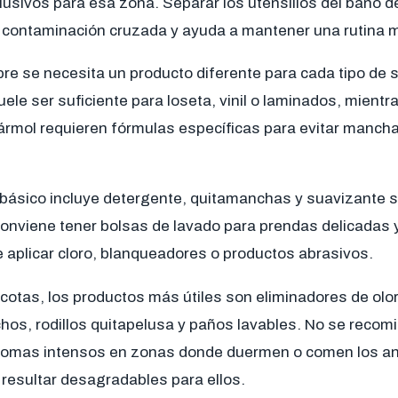
sivos para esa zona. Separar los utensilios del baño de
 contaminación cruzada y ayuda a mantener una rutina m
re se necesita un producto diferente para cada tipo de s
uele ser suficiente para loseta, vinil o laminados, mient
mol requieren fórmulas específicas para evitar mancha
it básico incluye detergente, quitamanchas y suavizante 
onviene tener bolsas de lavado para prendas delicadas y
 aplicar cloro, blanqueadores o productos abrasivos.
otas, los productos más útiles son eliminadores de olo
hos, rodillos quitapelusa y paños lavables. No se recom
aromas intensos en zonas donde duermen o comen los an
o resultar desagradables para ellos.