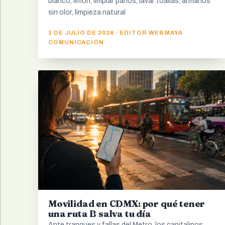
blanco, limón, limpiar paños, lavar toallas, armarios
sin olor, limpieza natural
1 DE JULIO DE 2026 · EDITOR WEB MAYA
COMUNICACIÓN
Movilidad en CDMX: por qué tener
una ruta B salva tu día
Ante tranques y fallas del Metro, los capitalinos