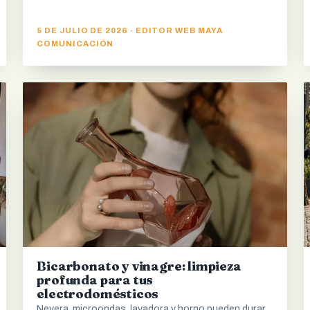
5 DE JULIO DE 2026 · EDITOR WEB MAYA
COMUNICACIÓN
Bicarbonato y vinagre: limpieza
profunda para tus
electrodomésticos
Nevera, microondas, lavadora y horno pueden durar