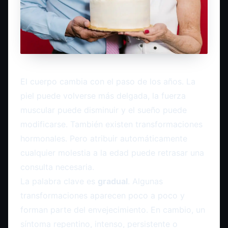
El cuerpo cambia con el paso de los años. La
piel puede volverse más delgada, la fuerza
muscular puede disminuir y el sueño puede
modificarse. También existen transformaciones
hormonales. Pero atribuir automáticamente
cualquier molestia a la edad puede retrasar una
consulta necesaria.
La palabra clave es
gradual
. Algunas
transformaciones aparecen poco a poco y
forman parte del envejecimiento. En cambio, un
síntoma repentino, intenso, persistente o