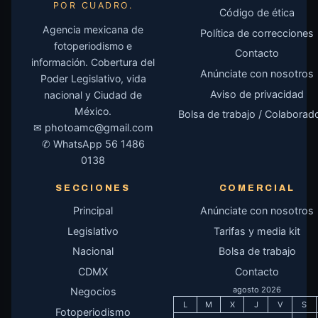
POR CUADRO.
Código de ética
Agencia mexicana de
Política de correcciones
fotoperiodismo e
Contacto
información. Cobertura del
Anúnciate con nosotros
Poder Legislativo, vida
Aviso de privacidad
nacional y Ciudad de
México.
Bolsa de trabajo / Colaborad
✉
photoamc@gmail.com
✆ WhatsApp
56 1486
0138
SECCIONES
COMERCIAL
Principal
Anúnciate con nosotros
Legislativo
Tarifas y media kit
Nacional
Bolsa de trabajo
CDMX
Contacto
agosto 2026
Negocios
L
M
X
J
V
S
Fotoperiodismo