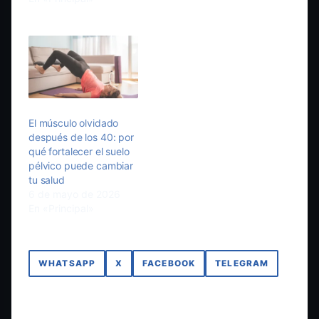
El músculo olvidado
después de los 40: por
qué fortalecer el suelo
pélvico puede cambiar
tu salud
6 de mayo de 2026
En «Principal»
WHATSAPP
X
FACEBOOK
TELEGRAM