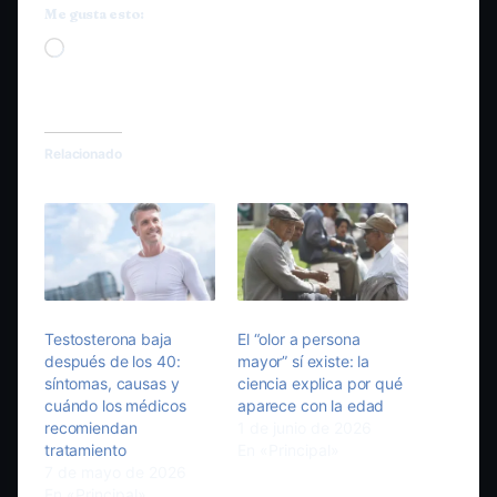
Me gusta esto:
Cargando...
Relacionado
Testosterona baja
El “olor a persona
después de los 40:
mayor” sí existe: la
síntomas, causas y
ciencia explica por qué
cuándo los médicos
aparece con la edad
recomiendan
1 de junio de 2026
tratamiento
En «Principal»
7 de mayo de 2026
En «Principal»