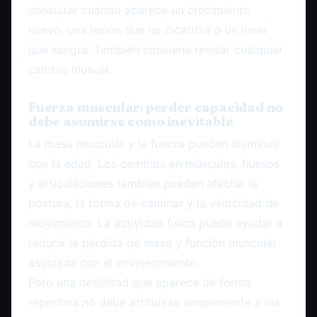
consultar cuando aparece un crecimiento
nuevo, una lesión que no cicatriza o un lunar
que sangra. También conviene revisar cualquier
cambio inusual.
Fuerza muscular: perder capacidad no
debe asumirse como inevitable
La masa muscular y la fuerza pueden disminuir
con la edad. Los cambios en músculos, huesos
y articulaciones también pueden afectar la
postura, la forma de caminar y la velocidad de
movimiento. La actividad física puede ayudar a
reducir la pérdida de masa y función muscular
asociada con el envejecimiento.
Pero una debilidad que aparece de forma
repentina no debe atribuirse simplemente a los