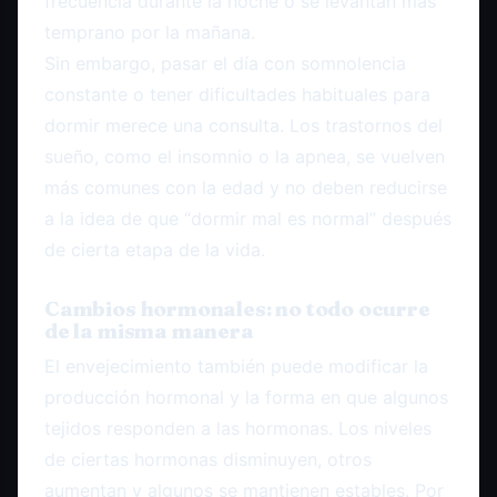
frecuencia durante la noche o se levantan más
temprano por la mañana.
Sin embargo, pasar el día con somnolencia
constante o tener dificultades habituales para
dormir merece una consulta. Los trastornos del
sueño, como el insomnio o la apnea, se vuelven
más comunes con la edad y no deben reducirse
a la idea de que “dormir mal es normal” después
de cierta etapa de la vida.
Cambios hormonales: no todo ocurre
de la misma manera
El envejecimiento también puede modificar la
producción hormonal y la forma en que algunos
tejidos responden a las hormonas. Los niveles
de ciertas hormonas disminuyen, otros
aumentan y algunos se mantienen estables. Por