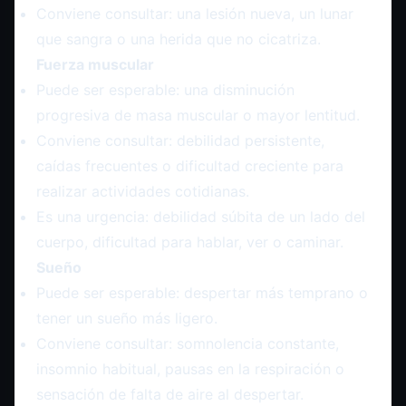
Conviene consultar: una lesión nueva, un lunar
que sangra o una herida que no cicatriza.
Fuerza muscular
Puede ser esperable: una disminución
progresiva de masa muscular o mayor lentitud.
Conviene consultar: debilidad persistente,
caídas frecuentes o dificultad creciente para
realizar actividades cotidianas.
Es una urgencia: debilidad súbita de un lado del
cuerpo, dificultad para hablar, ver o caminar.
Sueño
Puede ser esperable: despertar más temprano o
tener un sueño más ligero.
Conviene consultar: somnolencia constante,
insomnio habitual, pausas en la respiración o
sensación de falta de aire al despertar.