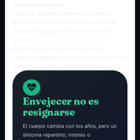
Cambios hormonales
Puede ser esperable: síntomas graduales
durante la transición a la menopausia o una
disminución paulatina de testosterona en
hombres.
Conviene consultar: síntomas intensos,
sangrado después de la menopausia o cambios
sexuales que afectan la calidad de vida.
Envejecer no es
resignarse
El cuerpo cambia con los años, pero un
síntoma repentino, intenso o