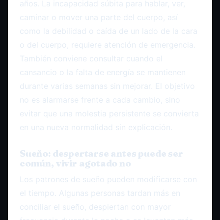
años. La incapacidad súbita para hablar, ver,
caminar o mover una parte del cuerpo, así
como la debilidad o caída de un lado de la cara
o del cuerpo, requiere atención de emergencia.
También conviene consultar cuando el
cansancio o la falta de energía se mantienen
durante varias semanas sin mejorar. El objetivo
no es alarmarse frente a cada cambio, sino
evitar que una molestia persistente se convierta
en una nueva normalidad sin explicación.
Sueño: despertarse antes puede ser
común, vivir agotado no
Los patrones de sueño pueden modificarse con
el tiempo. Algunas personas tardan más en
conciliar el sueño, despiertan con mayor