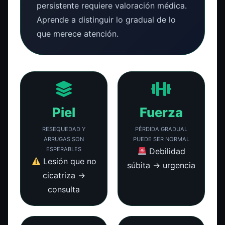
persistente requiere valoración médica.
Aprende a distinguir lo gradual de lo
que merece atención.
Piel
Fuerza
RESEQUEDAD Y
PÉRDIDA GRADUAL
ARRUGAS SON
PUEDE SER NORMAL
ESPERABLES
Debilidad
Lesión que no
súbita → urgencia
cicatriza →
consulta