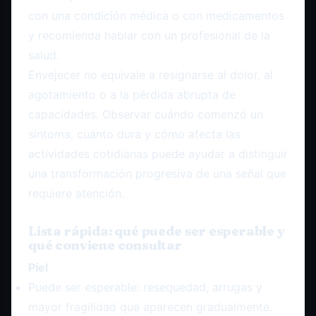
con una condición médica o con medicamentos
y recomienda hablar con un profesional de la
salud.
Envejecer no equivale a resignarse al dolor, al
agotamiento o a la pérdida abrupta de
capacidades. Observar cuándo comenzó un
síntoma, cuánto dura y cómo afecta las
actividades cotidianas puede ayudar a distinguir
una transformación progresiva de una señal que
requiere atención.
Lista rápida: qué puede ser esperable y
qué conviene consultar
Piel
Puede ser esperable: resequedad, arrugas y
mayor fragilidad que aparecen gradualmente.