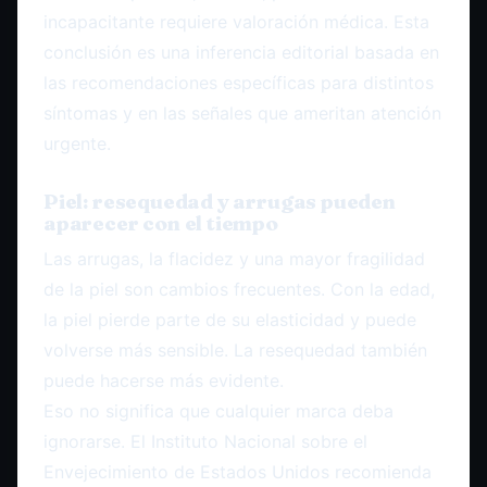
incapacitante requiere valoración médica. Esta
conclusión es una inferencia editorial basada en
las recomendaciones específicas para distintos
síntomas y en las señales que ameritan atención
urgente.
Piel: resequedad y arrugas pueden
aparecer con el tiempo
Las arrugas, la flacidez y una mayor fragilidad
de la piel son cambios frecuentes. Con la edad,
la piel pierde parte de su elasticidad y puede
volverse más sensible. La resequedad también
puede hacerse más evidente.
Eso no significa que cualquier marca deba
ignorarse. El Instituto Nacional sobre el
Envejecimiento de Estados Unidos recomienda