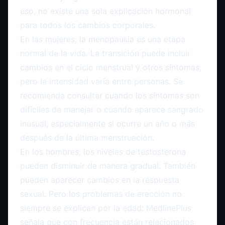
eso, no existe una sola explicación hormonal
para todos los cambios corporales.
En las mujeres, la menopausia es una etapa
normal de la vida. La transición puede incluir
cambios en el ciclo menstrual y otros síntomas,
pero la intensidad varía entre personas. Se
recomienda consultar cuando los síntomas son
difíciles de manejar o cuando aparece sangrado
inusual, especialmente si ocurre un año o más
después de la última menstruación.
En los hombres, los niveles de testosterona
pueden disminuir de manera gradual. También
pueden aparecer cambios en la respuesta
sexual. Pero los problemas de erección no
siempre se explican por la edad: MedlinePlus
señala que con frecuencia están relacionados