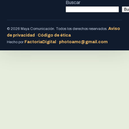
Buscar
Bu
Aviso
© 2026 Maya Comunicación. Todos los derechos reservados.
de privacidad
Código de ética
·
FactoriaDigital
photoamc@gmail.com
Hecho por
·