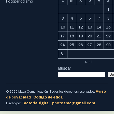
L
M
X
J
V
S
Fotoperiodismo
1
3
4
5
6
7
8
10
11
12
13
14
15
17
18
19
20
21
22
24
25
26
27
28
29
31
« Jul
Buscar
Bu
Aviso
© 2026 Maya Comunicación. Todos los derechos reservados.
de privacidad
Código de ética
·
FactoriaDigital
photoamc@gmail.com
Hecho por
·