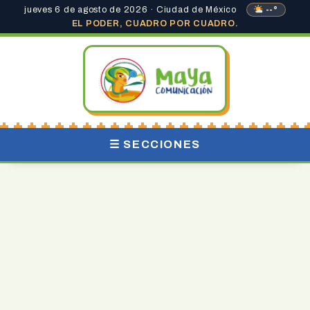
jueves 6 de agosto de 2026 · Ciudad de México
--°
EL PODER, CUADRO POR CUADRO.
☰ SECCIONES