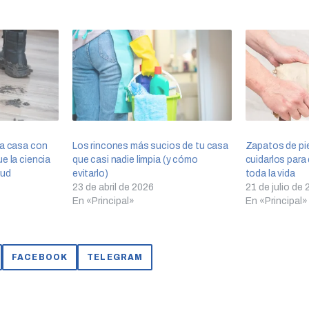
la casa con
Los rincones más sucios de tu casa
Zapatos de pie
e la ciencia
que casi nadie limpia (y cómo
cuidarlos par
lud
evitarlo)
toda la vida
23 de abril de 2026
21 de julio de
En «Principal»
En «Principal»
FACEBOOK
TELEGRAM