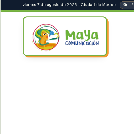
viernes 7 de agosto de 2026 · Ciudad de México
🌤 --°