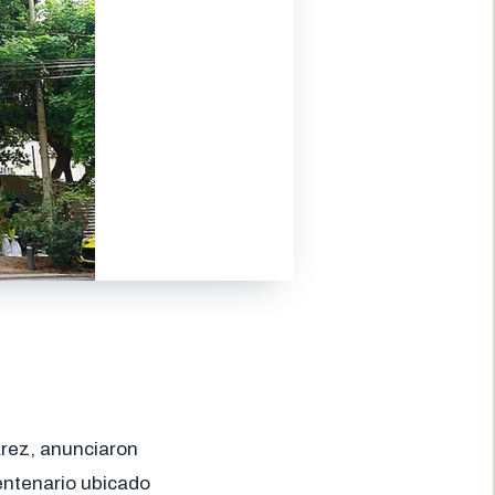
árez, anunciaron
entenario ubicado