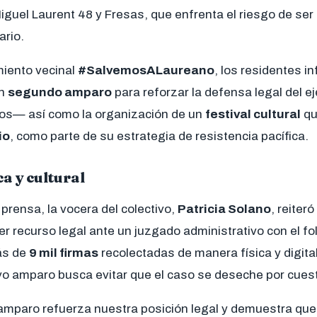
iguel Laurent 48 y Fresas, que enfrenta el riesgo de ser
ario.
miento vecinal
#SalvemosALaureano
, los residentes i
un
segundo amparo
para reforzar la defensa legal del e
os— así como la organización de un
festival cultural
qu
io
, como parte de su estrategia de resistencia pacífica.
ca y cultural
prensa, la vocera del colectivo,
Patricia Solano
, reiter
r recurso legal ante un juzgado administrativo con el fo
ás de
9 mil firmas
recolectadas de manera física y digita
vo amparo busca evitar que el caso se deseche por cues
amparo refuerza nuestra posición legal y demuestra que