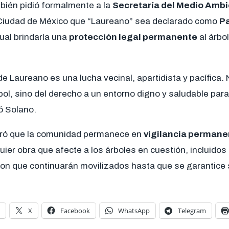
bién pidió formalmente a la
Secretaría del Medio Amb
 Ciudad de México que “Laureano” sea declarado como
P
 cual brindaría una
protección legal permanente
al árbol
e Laureano es una lucha vecinal, apartidista y pacífica. 
bol, sino del derecho a un entorno digno y saludable para
ó Solano.
uró que la comunidad permanece en
vigilancia permane
uier obra que afecte a los árboles en cuestión, incluido
ieron que continuarán movilizados hasta que se garantice
X
Facebook
WhatsApp
Telegram