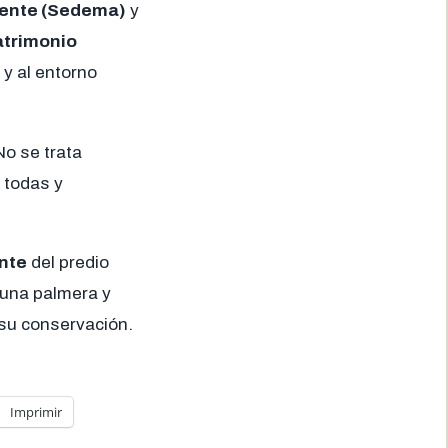
iente (Sedema)
y
atrimonio
 y al entorno
No se trata
 todas y
nte
del predio
s una palmera y
 su conservación.
Imprimir