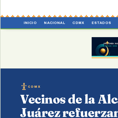
INICIO
NACIONAL
CDMX
ESTADOS
CDMX
Vecinos de la Al
Juárez refuerza