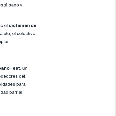
está sano y
co el
dictamen de
alelo, el colectivo
plar.
eano Fest
, un
ededores del
ividades para
idad barrial.