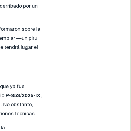
 derribado por un
nformaron sobre la
jemplar —un pirul
e tendrá lugar el
ó que ya fue
lio
P-853/2025-IX
,
l. No obstante,
tiones técnicas.
 la