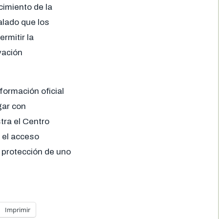
cimiento de la
alado que los
rmitir la
vación
formación oficial
gar con
stra el Centro
e el acceso
a protección de uno
Imprimir