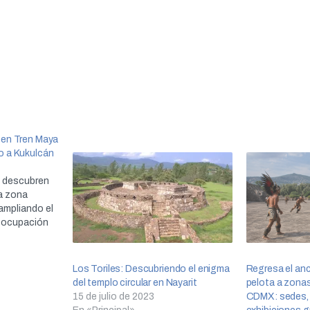
 en Tren Maya
o a Kukulcán
H descubren
la zona
 ampliando el
a ocupación
Los Toriles: Descubriendo el enigma
Regresa el anc
del templo circular en Nayarit
pelota a zona
15 de julio de 2023
CDMX: sedes, 