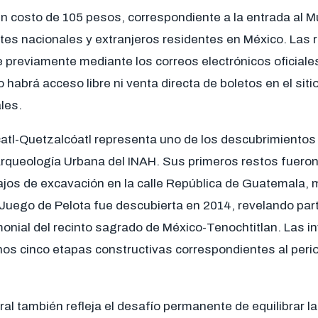
un costo de 105 pesos, correspondiente a la entrada al 
ntes nacionales y extranjeros residentes en México. Las
 previamente mediante los correos electrónicos oficiales
o habrá acceso libre ni venta directa de boletos en el sit
les.
atl-Quetzalcóatl representa uno de los descubrimiento
rqueología Urbana del INAH. Sus primeros restos fueron
ajos de excavación en la calle República de Guatemala, 
 Juego de Pelota fue descubierta en 2014, revelando part
monial del recinto sagrado de México-Tenochtitlan. Las i
enos cinco etapas constructivas correspondientes al per
.
al también refleja el desafío permanente de equilibrar la