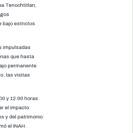
ua Tenochtitlan,
zgos
 bajo estrictos
es impulsadas
zonas que hasta
abajo permanente
, las visitas
00 y 12:00 horas.
r el impacto
es y del patrimonio
rmó el INAH.