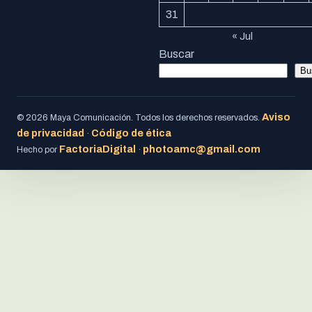
31
« Jul
Buscar
Bu
Aviso
© 2026 Maya Comunicación. Todos los derechos reservados.
de privacidad
Código de ética
·
FactoriaDigital
photoamc@gmail.com
Hecho por
·