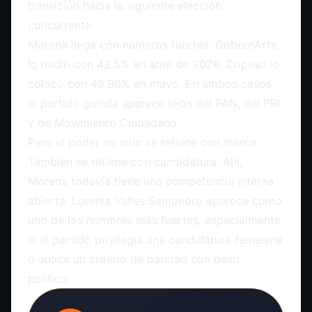
transición hacia la siguiente elección
concurrente.
Morena llega con números fuertes. GobernArte
lo midió con 42.5% en abril de 2026. Cripeso lo
colocó con 49.96% en mayo. En ambos casos,
el partido guinda aparece lejos del PAN, del PRI
y de Movimiento Ciudadano.
Pero el poder no sólo se retiene con marca.
También se retiene con candidatura. Ahí,
Morena todavía tiene una competencia interna
abierta. Lorenia Valles Sampedro aparece como
uno de los nombres más fuertes, especialmente
si el partido privilegia una candidatura femenina
o aplica un criterio de paridad con peso
político.