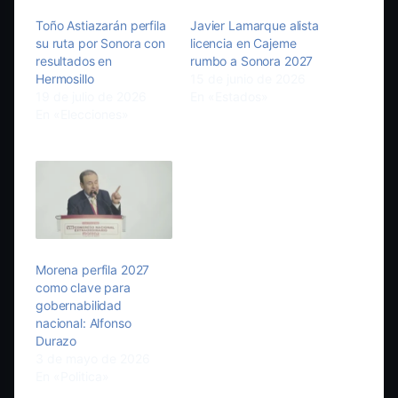
Toño Astiazarán perfila
Javier Lamarque alista
su ruta por Sonora con
licencia en Cajeme
resultados en
rumbo a Sonora 2027
Hermosillo
15 de junio de 2026
19 de julio de 2026
En «Estados»
En «Elecciones»
Morena perfila 2027
como clave para
gobernabilidad
nacional: Alfonso
Durazo
3 de mayo de 2026
En «Politica»