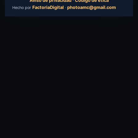
Aviso de privacidad
Código de ética
·
FactoriaDigital
photoamc@gmail.com
Hecho por
·