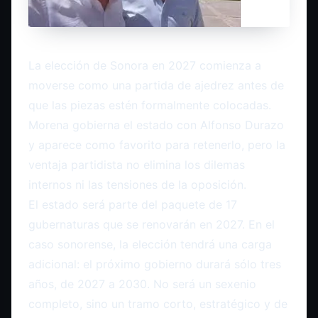
La elección de Sonora en 2027 comienza a
moverse como una partida de ajedrez antes de
que las piezas estén formalmente colocadas.
Morena gobierna el estado con Alfonso Durazo
y aparece como favorito para retenerlo, pero la
ventaja partidista no elimina los dilemas
internos ni las tensiones de la oposición.
El estado será parte del paquete de 17
gubernaturas que se renovarán en 2027. En el
caso sonorense, la elección tendrá una carga
adicional: el próximo gobierno durará sólo tres
años, de 2027 a 2030. No será un sexenio
completo, sino un tramo corto, estratégico y de