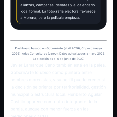
alianzas, campañas, debates y el calendario
local formal. La fotografía electoral favorece
a Morena, pero la película empieza.
Dashboard basado en GobernArte (abril 2026), Cripeso (mayo
2026), Arias Consultores (careo). Datos actualizados a mayo 2026.
La elección es el 6 de junio de 2027.
Javier Lamarque Cano también está en la pelea.
GobernArte lo ubicó como puntero entre
hombres morenistas, y su perfil puede crecer si
la decisión se orienta por territorialidad, gestión
municipal o estructura local. Heriberto Aguilar
Castillo aparece como otro integrante de la
baraja, aunque con menor fuerza en las
mediciones citadas.