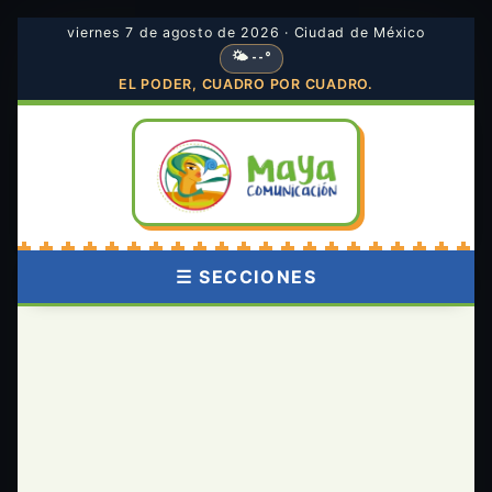
viernes 7 de agosto de 2026 · Ciudad de México
🌤 --°
EL PODER, CUADRO POR CUADRO.
☰ SECCIONES