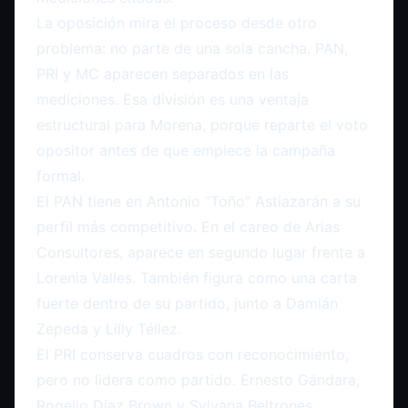
La oposición mira el proceso desde otro
problema: no parte de una sola cancha. PAN,
PRI y MC aparecen separados en las
mediciones. Esa división es una ventaja
estructural para Morena, porque reparte el voto
opositor antes de que empiece la campaña
formal.
El PAN tiene en Antonio “Toño” Astiazarán a su
perfil más competitivo. En el careo de Arias
Consultores, aparece en segundo lugar frente a
Lorenia Valles. También figura como una carta
fuerte dentro de su partido, junto a Damián
Zepeda y Lilly Téllez.
El PRI conserva cuadros con reconocimiento,
pero no lidera como partido. Ernesto Gándara,
Rogelio Díaz Brown y Sylvana Beltrones