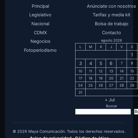
Principal
Anúnciate con nosotros
Legislativo
Tarifas y media kit
Nacional
Bolsa de trabajo
CDMX
Contacto
agosto 2026
Negocios
L
M
X
J
V
S
Fotoperiodismo
1
3
4
5
6
7
8
10
11
12
13
14
15
17
18
19
20
21
22
24
25
26
27
28
29
31
« Jul
Buscar
B
© 2026 Maya Comunicación. Todos los derechos reservados.