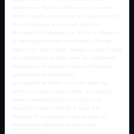
aparecen en distintas mediciones, aunque el
tricolor tendría que resolver si busca competir
solo o integrarse a un bloque opositor.
Movimiento Ciudadano, por ahora, no muestra
la fuerza que tiene en otros estados. Puede
jugar como voto urbano, bisagra o espacio para
una candidatura externa, pero las mediciones
revisadas no lo colocan como contendiente
principal por la gubernatura.
La pregunta de poder no es sólo quién va
arriba, sino quién logra ordenar su coalición.
Morena necesita definir sin fractura. La
oposición necesita decidir si suma o se
dispersa. En una elección de tres años, el
margen para equivocarse será menor.