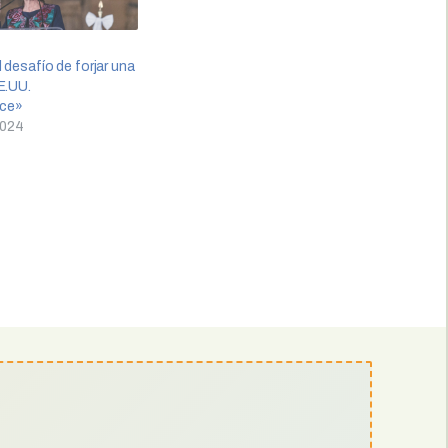
 desafío de forjar una
E.UU.
ce»
2024