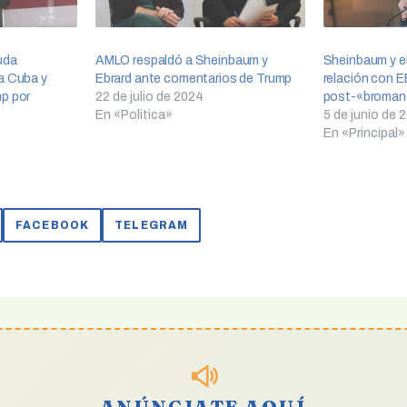
uda
AMLO respaldó a Sheinbaum y
Sheinbaum y el
a Cuba y
Ebrard ante comentarios de Trump
relación con E
mp por
22 de julio de 2024
post-«broman
En «Politica»
5 de junio de 
En «Principal»
FACEBOOK
TELEGRAM
ANÚNCIATE AQUÍ