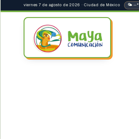
viernes 7 de agosto de 2026 · Ciudad de México
🌤 --°