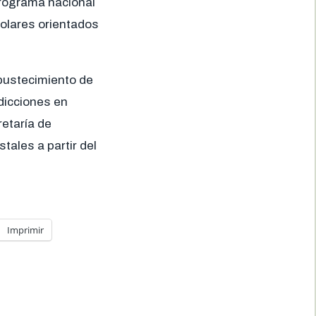
programa nacional
colares orientados
obustecimiento de
adicciones en
retaría de
ales a partir del
Imprimir