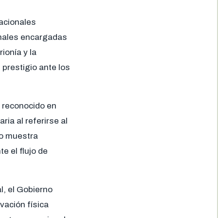
acionales
onales encargadas
ionía y la
prestigio ante los
, reconocido en
a al referirse al
no muestra
e el flujo de
l, el Gobierno
vación física