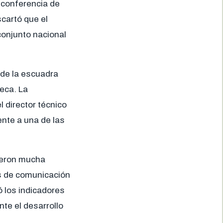
u conferencia de
scartó que el
conjunto nacional
 de la escuadra
teca. La
l director técnico
nte a una de las
dieron mucha
os de comunicación
ó los indicadores
nte el desarrollo