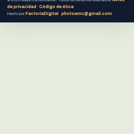
de privacidad
Código de ética
·
FactoriaDigital
photoamc@gmail.com
Hecho por
·