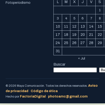
L
M
X
J
V
S
Fotoperiodismo
1
3
4
5
6
7
8
10
11
12
13
14
15
17
18
19
20
21
22
24
25
26
27
28
29
31
« Jul
Buscar
Bu
Aviso
© 2026 Maya Comunicación. Todos los derechos reservados.
de privacidad
Código de ética
·
FactoriaDigital
photoamc@gmail.com
Hecho por
·