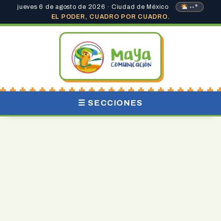
jueves 6 de agosto de 2026 · Ciudad de México
--°
EL PODER, CUADRO POR CUADRO.
☰ SECCIONES