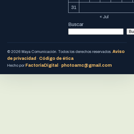
31
« Jul
Buscar
Bu
Aviso
© 2026 Maya Comunicación. Todos los derechos reservados.
de privacidad
Código de ética
·
FactoriaDigital
photoamc@gmail.com
Hecho por
·