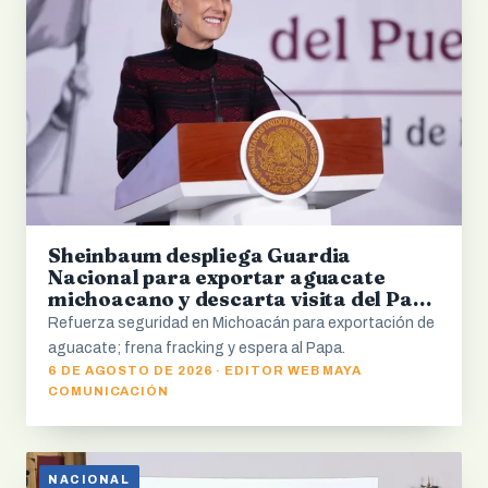
Sheinbaum despliega Guardia
Nacional para exportar aguacate
michoacano y descarta visita del Papa
León XIV
Refuerza seguridad en Michoacán para exportación de
aguacate; frena fracking y espera al Papa.
6 DE AGOSTO DE 2026 · EDITOR WEB MAYA
COMUNICACIÓN
NACIONAL