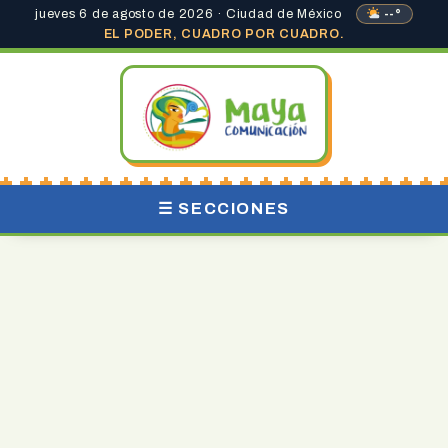
jueves 6 de agosto de 2026 · Ciudad de México
--°
EL PODER, CUADRO POR CUADRO.
☰ SECCIONES