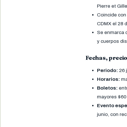
Pierre et Gil
Coincide con
CDMX el 28 de
Se enmarca 
y cuerpos dis
Fechas, precio
Periodo:
26 
Horarios:
ma
Boletos:
ent
mayores $60,
Evento espe
junio, con re