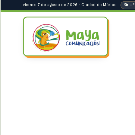
viernes 7 de agosto de 2026 · Ciudad de México
🌤 --°