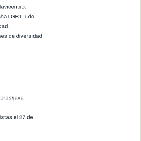
lavicencio.
archa LGBTI+ de
dad.
nes de diversidad
ores/java
istas el 27 de