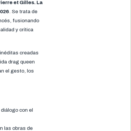
ierre et Gilles. La
2026
. Se trata de
ancés, fusionando
lidad y crítica
s inéditas creadas
cida drag queen
n el gesto, los
 diálogo con el
n las obras de