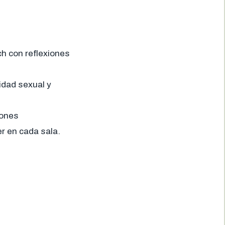
ch con reflexiones
sidad sexual y
iones
r en cada sala.