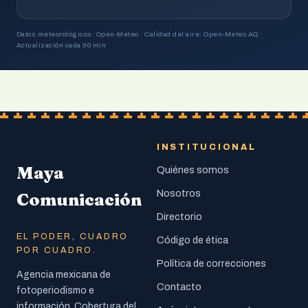
Datos meteorológicos: Open-Meteo · Calidad del aire: Open-Meteo AQ ·
Actualización cada 30 min
INSTITUCIONAL
Maya
Quiénes somos
Nosotros
Comunicación
Directorio
EL PODER, CUADRO
Código de ética
POR CUADRO.
Política de correcciones
Agencia mexicana de
Contacto
fotoperiodismo e
información. Cobertura del