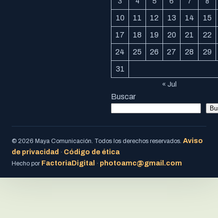
3
4
5
6
7
8
10
11
12
13
14
15
17
18
19
20
21
22
24
25
26
27
28
29
31
« Jul
Buscar
Bu
Aviso
© 2026 Maya Comunicación. Todos los derechos reservados.
de privacidad
Código de ética
·
FactoriaDigital
photoamc@gmail.com
Hecho por
·