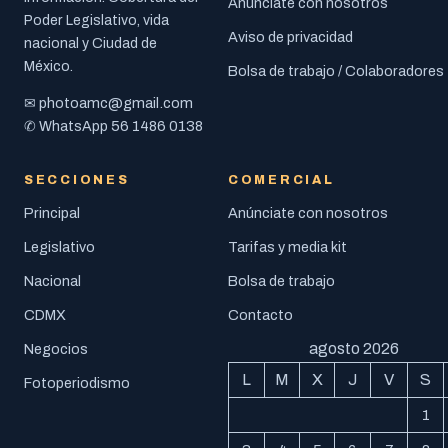
Anúnciate con nosotros
Poder Legislativo, vida
Aviso de privacidad
nacional y Ciudad de
México.
Bolsa de trabajo / Colaboradores
photoamc@gmail.com
✉
56 1486 0138
✆ WhatsApp
SECCIONES
COMERCIAL
Principal
Anúnciate con nosotros
Legislativo
Tarifas y media kit
Nacional
Bolsa de trabajo
CDMX
Contacto
agosto 2026
Negocios
L
M
X
J
V
S
Fotoperiodismo
1