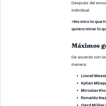
Después del encue
individual.
«No miro lo que 
quiero mirar lo 
Máximos go
De acuerdo con las
manera:
Lionel Messi
Kylian Mbapp
Miroslav Klo
Ronaldo Nazá
Gerd Müller 