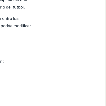
io del fútbol.
 entre los
podría modificar
6
on: