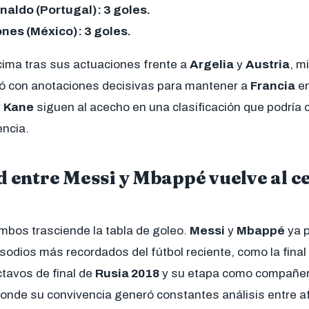
naldo (Portugal): 3 goles.
nes (México): 3 goles.
cima tras sus actuaciones frente a
Argelia
y
Austria
, m
ó con anotaciones decisivas para mantener a
Francia
en
y
Kane
siguen al acecho en una clasificación que podría
ncia.
d entre Messi y Mbappé vuelve al c
mbos trasciende la tabla de goleo.
Messi
y
Mbappé
ya 
sodios más recordados del fútbol reciente, como la final
octavos de final de
Rusia 2018
y su etapa como compañer
donde su convivencia generó constantes análisis entre a