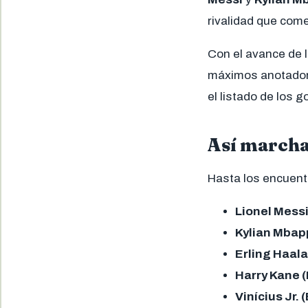
rivalidad que come
Con el avance de 
máximos anotadore
el listado de los 
Así marcha 
Hasta los encuentr
Lionel Messi
Kylian Mbapp
Erling Haala
Harry Kane (
Vinícius Jr. 