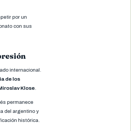
petir por un
eonato con sus
presión
ado internacional.
ia de los
Miroslav Klose
.
ncés permanece
a del argentino y
icación histórica.