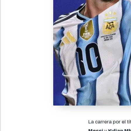
La carrera por el t
Messi
y
Kylian M