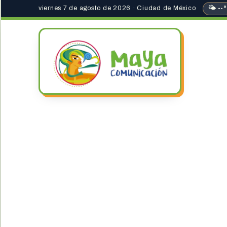
viernes 7 de agosto de 2026 · Ciudad de México
🌤 --°