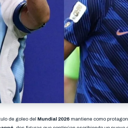
ítulo de goleo del
Mundial 2026
mantiene como protagon
bappé
, dos figuras que continúan escribiendo un nuevo 