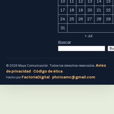
10
11
12
13
14
15
17
18
19
20
21
22
24
25
26
27
28
29
31
« Jul
Buscar
Bu
Aviso
© 2026 Maya Comunicación. Todos los derechos reservados.
de privacidad
Código de ética
·
FactoriaDigital
photoamc@gmail.com
Hecho por
·