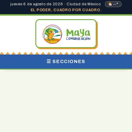
jueves 6 de agosto de 2026 · Ciudad de México
--°
EL PODER, CUADRO POR CUADRO.
☰ SECCIONES