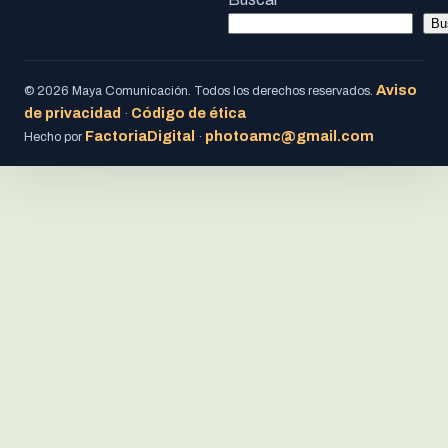
Bu
Aviso
© 2026 Maya Comunicación. Todos los derechos reservados.
de privacidad
Código de ética
·
FactoriaDigital
photoamc@gmail.com
Hecho por
·