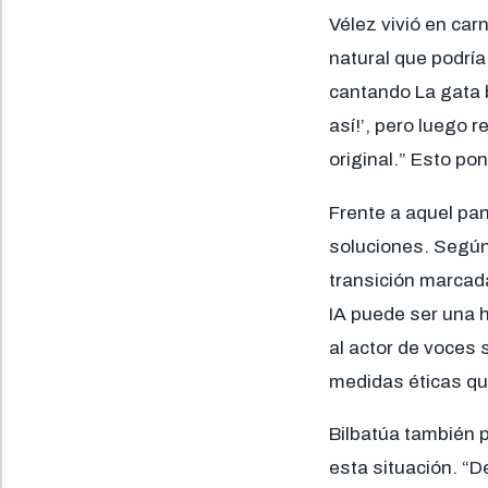
Vélez vivió en car
natural que podría
cantando La gata b
así!’, pero luego r
original.” Esto pon
Frente a aquel pa
soluciones. Según
transición marcada
IA puede ser una h
al actor de voces
medidas éticas que
Bilbatúa también p
esta situación. “D