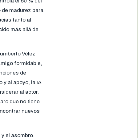
ntrola el 60 % del
to de madurez para
cias tanto al
cido más allá de
Humberto Vélez
 amigo formidable,
enciones de
y al apoyo, la IA
iderar al actor,
laro que no tiene
 encontrar nuevos
 y el asombro.