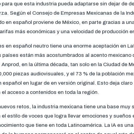
o para que esta industria pueda adaptarse sin dejar de de
erza. Según el Consejo de Empresas Mexicanas de la Indu
do en español proviene de México, en parte gracias a un
arifas más económicas y una velocidad de producción en
ces en español neutro tiene una enorme aceptación en La
 países están más acostumbrados al acento mexicano q
Anprod, en la última década, tan solo en la Ciudad de M
000 piezas audiovisuales, y el 73 % de la población mex
 español en lugar de en versión original. Esto deja claro
 el acceso a contenidos en toda la región.
evos retos, la industria mexicana tiene una base muy só
 el estilo de voces que logra llevar emociones y sueños 
onocimiento que tiene en toda Latinoamérica. La IA es un