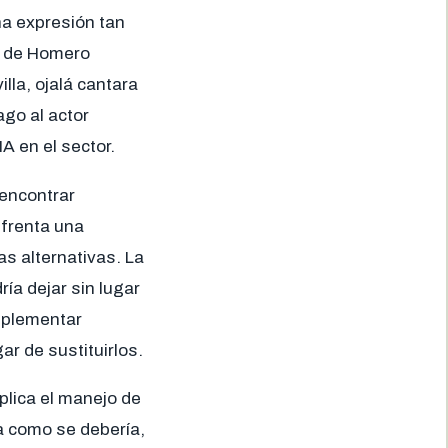
na expresión tan
ip de Homero
lla, ojalá cantara
ago al actor
IA en el sector.
encontrar
nfrenta una
s alternativas. La
ía dejar sin lugar
implementar
r de sustituirlos.
plica el manejo de
ra como se debería,