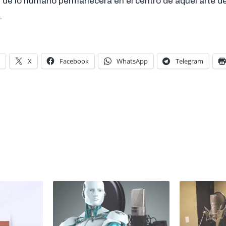
r de lo humano permanecerá en el centro de aquel arte d
.
X
Facebook
WhatsApp
Telegram