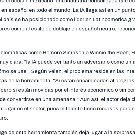
para el doblaje mexicano, una industria consolidada que co
en español en todo el mundo. La IA llega así en un pun
el país se ha posicionado como líder en Latinoamérica gra
ores como al estilo de doblaje en español neutro, recono
mblemáticas como Homero Simpson o Winnie the Pooh, 
muy clara: “la IA puede ser tanto un adversario como un
mo se use”. Según Vélez, el problema reside en las int
ás de la herramienta. “Si están encaminadas al progreso 
ero si están movidas por el interés económico o sin cons
e convertirse en una amenaza.” Aun así, el actor deja c
 lugar en el sector, pues el talento tiene recursos para
uro.
uge de esta herramienta también deja lugar a la sorpresa