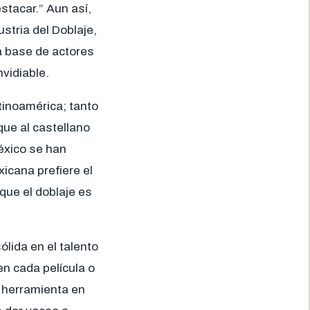
stacar.” Aun así,
stria del Doblaje,
a base de actores
vidiable.
tinoamérica; tanto
ue al castellano
éxico se han
icana prefiere el
 que el doblaje es
lida en el talento
en cada película o
a herramienta en