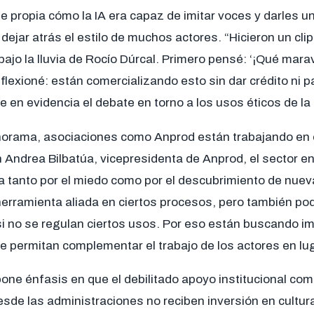
ne propia cómo la IA era capaz de imitar voces y darles u
 dejar atrás el estilo de muchos actores. “Hicieron un cl
ajo la lluvia de Rocío Dúrcal. Primero pensé: ‘¡Qué maravi
eflexioné: están comercializando esto sin dar crédito ni p
e en evidencia el debate en torno a los usos éticos de la 
norama, asociaciones como Anprod están trabajando en 
 Andrea Bilbatúa, vicepresidenta de Anprod, el sector e
 tanto por el miedo como por el descubrimiento de nueva
erramienta aliada en ciertos procesos, pero también podr
 si no se regulan ciertos usos. Por eso están buscando 
 permitan complementar el trabajo de los actores en luga
one énfasis en que el debilitado apoyo institucional com
esde las administraciones no reciben inversión en cultu