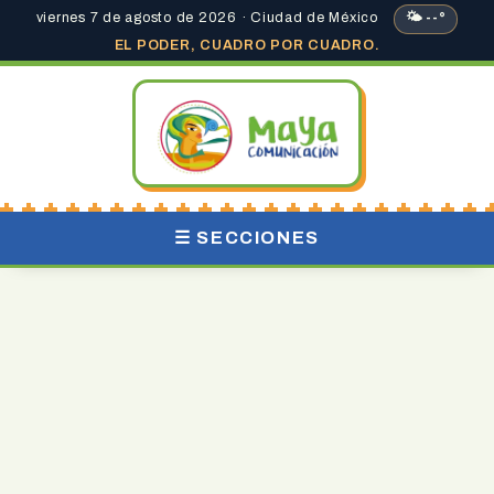
viernes 7 de agosto de 2026 · Ciudad de México
🌤 --°
EL PODER, CUADRO POR CUADRO.
☰ SECCIONES