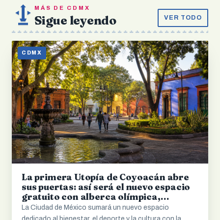
MÁS DE CDMX
Sigue leyendo
VER TODO
CDMX
La primera Utopía de Coyoacán abre
sus puertas: así será el nuevo espacio
gratuito con alberca olímpica,
servicios médicos y cultura
La Ciudad de México sumará un nuevo espacio
dedicado al bienestar, el deporte y la cultura con la…