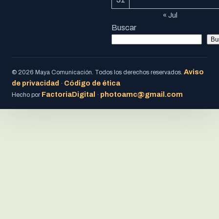
« Jul
Buscar
Bu
Aviso
© 2026 Maya Comunicación. Todos los derechos reservados.
de privacidad
Código de ética
·
FactoriaDigital
photoamc@gmail.com
Hecho por
·