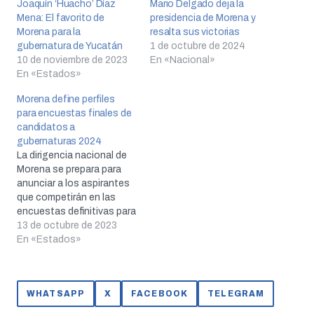
Joaquín ‘Huacho’ Díaz
Mario Delgado deja la
Mena: El favorito de
presidencia de Morena y
Morena para la
resalta sus victorias
gubernatura de Yucatán
1 de octubre de 2024
10 de noviembre de 2023
En «Nacional»
En «Estados»
Morena define perfiles
para encuestas finales de
candidatos a
gubernaturas 2024
La dirigencia nacional de
Morena se prepara para
anunciar a los aspirantes
que competirán en las
encuestas definitivas para
las candidaturas en nueve
13 de octubre de 2023
entidades.
En «Estados»
WHATSAPP
X
FACEBOOK
TELEGRAM