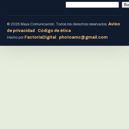
Bu
Aviso
© 2026 Maya Comunicación. Todos los derechos reservados.
de privacidad
Código de ética
·
FactoriaDigital
photoamc@gmail.com
Hecho por
·