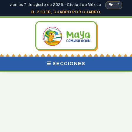
viernes 7 de agosto de 2026 · Ciudad de México
🌤 --°
EL PODER, CUADRO POR CUADRO.
☰ SECCIONES