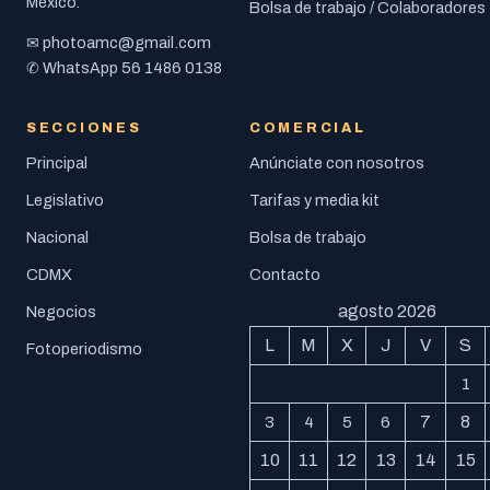
México.
Bolsa de trabajo / Colaboradores
photoamc@gmail.com
✉
56 1486 0138
✆ WhatsApp
SECCIONES
COMERCIAL
Principal
Anúnciate con nosotros
Legislativo
Tarifas y media kit
Nacional
Bolsa de trabajo
CDMX
Contacto
agosto 2026
Negocios
L
M
X
J
V
S
Fotoperiodismo
1
7
8
3
4
5
6
10
11
12
13
14
15