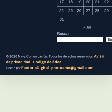
17
18
19
20
21
22
24
25
26
27
28
29
31
« Jul
Buscar
Bu
Aviso
© 2026 Maya Comunicación. Todos los derechos reservados.
de privacidad
Código de ética
·
FactoriaDigital
photoamc@gmail.com
Hecho por
·