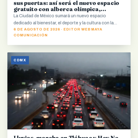
sus puertas: así será el nuevo espacio
gratuito con alberca olímpica,
servicios médicos y cultura
La Ciudad de México sumará un nuevo espacio
dedicado al bienestar, el deporte y la cultura con la…
6 DE AGOSTO DE 2026 · EDITOR WEB MAYA
COMUNICACIÓN
CDMX
Lluvias, marcha en Tláhuac y Hoy No