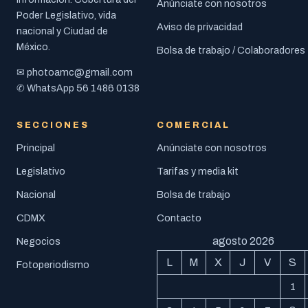
Anúnciate con nosotros
Poder Legislativo, vida
Aviso de privacidad
nacional y Ciudad de
México.
Bolsa de trabajo / Colaboradores
photoamc@gmail.com
✉
56 1486 0138
✆ WhatsApp
SECCIONES
COMERCIAL
Principal
Anúnciate con nosotros
Legislativo
Tarifas y media kit
Nacional
Bolsa de trabajo
CDMX
Contacto
agosto 2026
Negocios
L
M
X
J
V
S
Fotoperiodismo
1