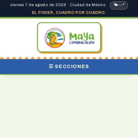
viernes 7 de agosto de 2026 · Ciudad de México
🌤 --°
EL PODER, CUADRO POR CUADRO.
☰ SECCIONES