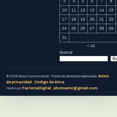
8
3
4
5
6
7
10
11
12
13
14
15
17
18
19
20
21
22
24
25
26
27
28
29
31
« Jul
Buscar
Bu
Aviso
© 2026 Maya Comunicación. Todos los derechos reservados.
de privacidad
Código de ética
·
FactoriaDigital
photoamc@gmail.com
Hecho por
·