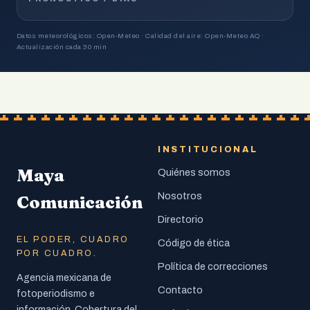
Datos meteorológicos: Open-Meteo · Calidad del aire: Open-Meteo AQ ·
Actualización cada 30 min
INSTITUCIONAL
Maya
Quiénes somos
Nosotros
Comunicación
Directorio
EL PODER, CUADRO
Código de ética
POR CUADRO.
Política de correcciones
Agencia mexicana de
Contacto
fotoperiodismo e
información. Cobertura del