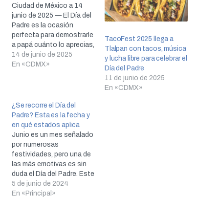
Ciudad de México a 14
junio de 2025 — El Día del
Padre es la ocasión
perfecta para demostrarle
TacoFest 2025 llega a
a papá cuánto lo aprecias,
Tlalpan con tacos, música
y qué mejor manera de
14 de junio de 2025
y lucha libre para celebrar el
hacerlo que con una
En «CDMX»
Día del Padre
experiencia culinaria
11 de junio de 2025
inolvidable. Si estás en la
En «CDMX»
Ciudad de México y
buscas una opción en
¿Se recorre el Día del
Polanco, aquí…
Padre? Esta es la fecha y
en qué estados aplica
Junio es un mes señalado
por numerosas
festividades, pero una de
las más emotivas es sin
duda el Día del Padre. Este
año, en un giro
5 de junio de 2024
interesante, Baja
En «Principal»
California ha decidido
mover la fecha de