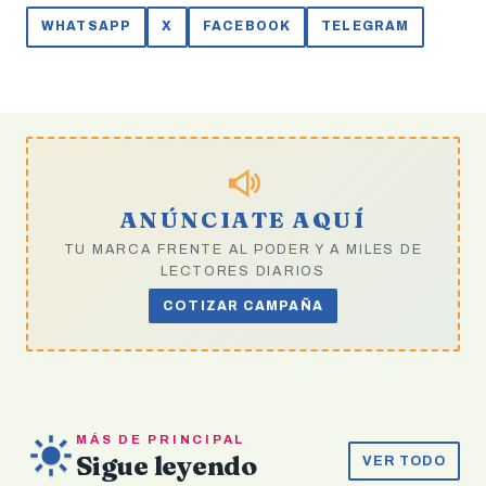
celebración para permitir
WHATSAPP
X
FACEBOOK
TELEGRAM
que los padres disfruten
de más tiempo en familia,
estableciendo el tercer…
ANÚNCIATE AQUÍ
TU MARCA FRENTE AL PODER Y A MILES DE
LECTORES DIARIOS
COTIZAR CAMPAÑA
MÁS DE PRINCIPAL
Sigue leyendo
VER TODO