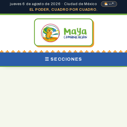
jueves 6 de agosto de 2026 · Ciudad de México
--°
EL PODER, CUADRO POR CUADRO.
☰ SECCIONES