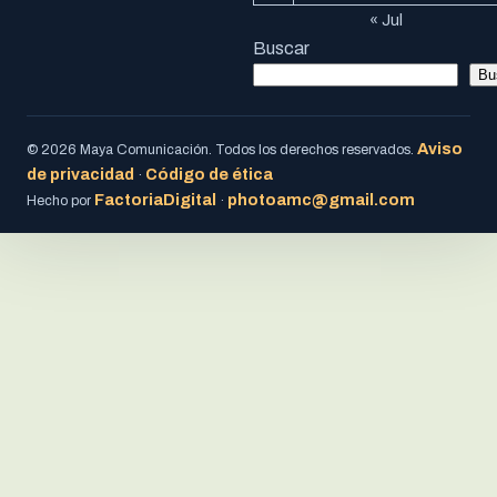
« Jul
Buscar
Bu
Aviso
© 2026 Maya Comunicación. Todos los derechos reservados.
de privacidad
Código de ética
·
FactoriaDigital
photoamc@gmail.com
Hecho por
·