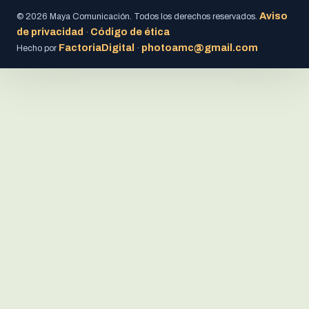
Aviso
© 2026 Maya Comunicación. Todos los derechos reservados.
de privacidad
Código de ética
·
FactoriaDigital
photoamc@gmail.com
Hecho por
·