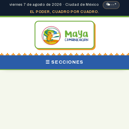
viernes 7 de agosto de 2026 · Ciudad de México
🌤 --°
EL PODER, CUADRO POR CUADRO.
☰ SECCIONES