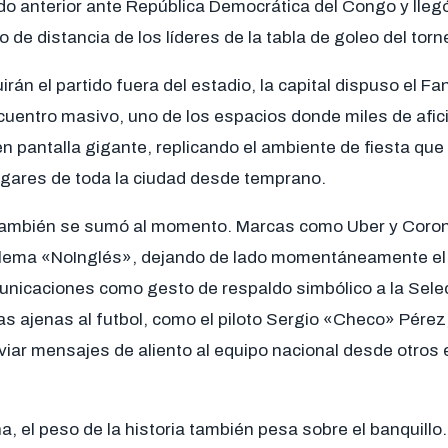
ido anterior ante República Democrática del Congo y lleg
 de distancia de los líderes de la tabla de goleo del torn
rán el partido fuera del estadio, la capital dispuso el Fa
uentro masivo, uno de los espacios donde miles de afi
 en pantalla gigante, replicando el ambiente de fiesta que
ogares de toda la ciudad desde temprano.
 también se sumó al momento. Marcas como Uber y Coro
lema «NoInglés», dejando de lado momentáneamente el 
unicaciones como gesto de respaldo simbólico a la Sele
as ajenas al futbol, como el piloto Sergio «Checo» Pérez
viar mensajes de aliento al equipo nacional desde otros
a, el peso de la historia también pesa sobre el banquillo.