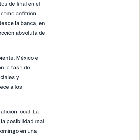
os de final en el
 como anfitrión.
desde la banca, en
ección absoluta de
biente. México e
en la fase de
ciales y
ece a los
fición local. La
la posibilidad real
 domingo en una