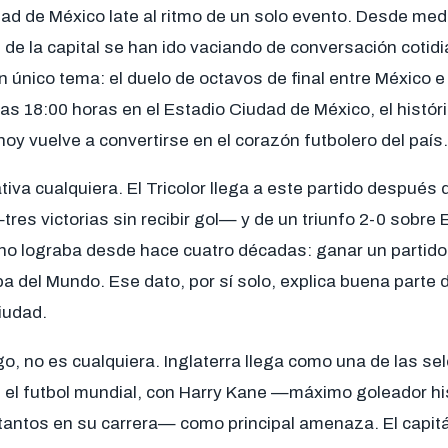
dad de México late al ritmo de un solo evento. Desde med
 de la capital se han ido vaciando de conversación cotid
 único tema: el duelo de octavos de final entre México e 
s 18:00 horas en el Estadio Ciudad de México, el históri
oy vuelve a convertirse en el corazón futbolero del país.
iva cualquiera. El Tricolor llega a este partido después
res victorias sin recibir gol— y de un triunfo 2-0 sobre 
 no lograba desde hace cuatro décadas: ganar un partido
a del Mundo. Ese dato, por sí solo, explica buena parte d
ciudad.
rgo, no es cualquiera. Inglaterra llega como una de las s
n el futbol mundial, con Harry Kane —máximo goleador hi
tantos en su carrera— como principal amenaza. El capitá