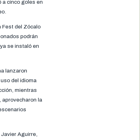
ó a cinco goles en
eo.
n Fest del Zócalo
cionados podrán
 ya se instaló en
na lanzaron
uso del idioma
cción, mientras
, aprovecharon la
 escenarios
 Javier Aguirre,