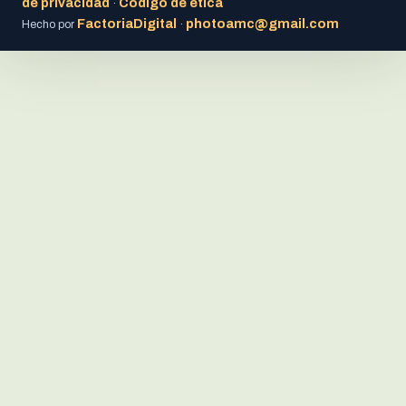
de privacidad
Código de ética
·
FactoriaDigital
photoamc@gmail.com
Hecho por
·