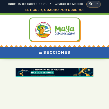
lunes 10 de agosto de 2026 · Ciudad de México
🌤 --°
EL PODER, CUADRO POR CUADRO.
☰ SECCIONES