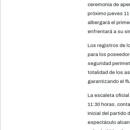
ceremonia de apert
próximo jueves 11 
albergará el prim
enfrentará a su si
Los registros de l
para los poseedore
seguridad perimetr
totalidad de los a
garantizando el fl
La escaleta oficia
11:30 horas, cont
inicial del partid
espectáculo alcan