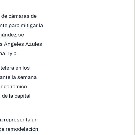
so de cámaras de
te para mitigar la
rnández se
s Ángeles Azules,
na Tyla.
telera en los
rante la semana
to económico
de la capital
ra representa un
 de remodelación