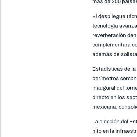
más de 200 países 
El despliegue técn
tecnología avanza
reverberación den
complementará co
además de solistas
Estadísticas de la
perímetros cercan
inaugural del torn
directo en los sec
mexicana, consolid
La elección del E
hito en la infraes