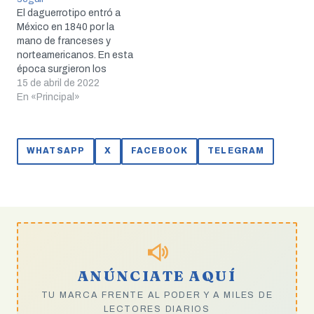
El daguerrotipo entró a
México en 1840 por la
mano de franceses y
norteamericanos. En esta
época surgieron los
estudios fotográficos y
15 de abril de 2022
las primeras fotografías
En «Principal»
de eventos bélicos en
nuestro país datan de la
época del Porfiriato y el
WHATSAPP
X
FACEBOOK
TELEGRAM
estallido de la Revolución
Mexicana. Después fue
evolucionando para
traernos el…
ANÚNCIATE AQUÍ
TU MARCA FRENTE AL PODER Y A MILES DE
LECTORES DIARIOS