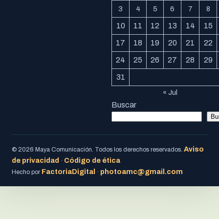
3
4
5
6
7
8
10
11
12
13
14
15
17
18
19
20
21
22
24
25
26
27
28
29
31
« Jul
Buscar
Bu
Aviso
© 2026 Maya Comunicación. Todos los derechos reservados.
de privacidad
Código de ética
·
FactoriaDigital
photoamc@gmail.com
Hecho por
·