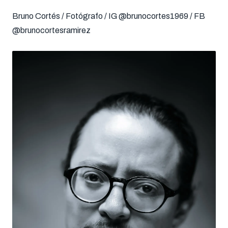
Bruno Cortés / Fotógrafo / IG @brunocortes1969 / FB
@brunocortesramirez