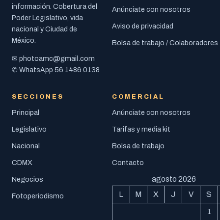
información. Cobertura del
Anúnciate con nosotros
Poder Legislativo, vida
Aviso de privacidad
nacional y Ciudad de
México.
Bolsa de trabajo / Colaboradores
photoamc@gmail.com
✉
56 1486 0138
✆ WhatsApp
SECCIONES
COMERCIAL
Principal
Anúnciate con nosotros
Legislativo
Tarifas y media kit
Nacional
Bolsa de trabajo
CDMX
Contacto
agosto 2026
Negocios
L
M
X
J
V
S
Fotoperiodismo
1