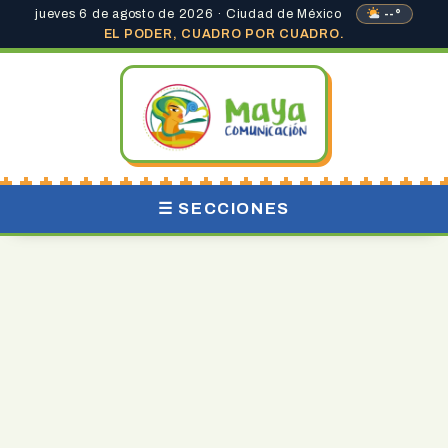
jueves 6 de agosto de 2026 · Ciudad de México
--°
EL PODER, CUADRO POR CUADRO.
☰ SECCIONES