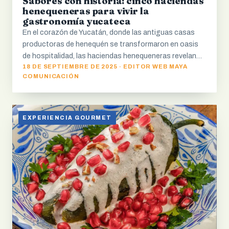
Sabores con historia: cinco haciendas
henequeneras para vivir la
gastronomía yucateca
En el corazón de Yucatán, donde las antiguas casas
productoras de henequén se transformaron en oasis
de hospitalidad, las haciendas henequeneras revelan…
18 DE SEPTIEMBRE DE 2025 · EDITOR WEB MAYA
COMUNICACIÓN
EXPERIENCIA GOURMET