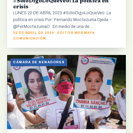
#SóloDigoLoQueVeo: La polìtica en
crisis
LUNES 22 DE ABRIL 2023 #SóloDigoLoQueVeo: La
polìtica en crisis Por: Fernando Moctezuma Ojeda -
@FerMoctezumaO En medio de una de…
22 DE ABRIL DE 2024 · EDITOR WEB MAYA
COMUNICACIÓN
CÁMARA DE SENADORES