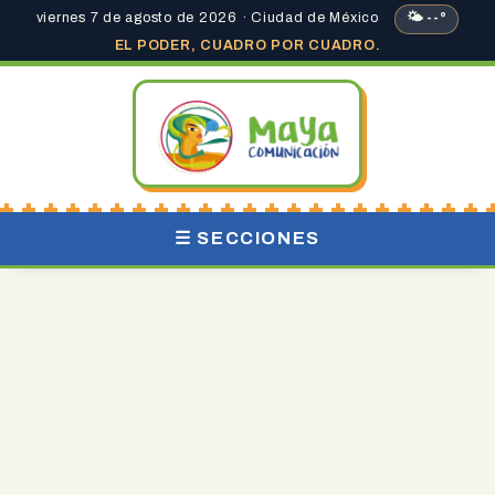
viernes 7 de agosto de 2026 · Ciudad de México
🌤 --°
EL PODER, CUADRO POR CUADRO.
☰ SECCIONES