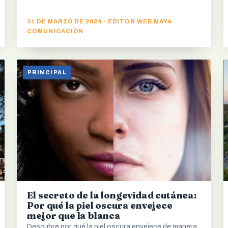
31 DE MARZO DE 2024 · EDITOR WEB MAYA
COMUNICACIÓN
PRINCIPAL
El secreto de la longevidad cutánea:
Por qué la piel oscura envejece
mejor que la blanca
Descubre por qué la piel oscura envejece de manera