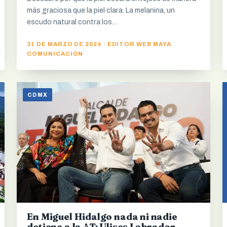
más graciosa que la piel clara. La melanina, un
escudo natural contra los…
31 DE MARZO DE 2024 · EDITOR WEB MAYA
COMUNICACIÓN
CDMX
En Miguel Hidalgo nada ni nadie
detiene a la 4T: Ulises Labrador