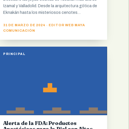
Izamal y Valladolid. Desde la arquitectura gótica de
Eknakán hasta los misteriosos cenotes…
31 DE MARZO DE 2024 · EDITOR WEB MAYA
COMUNICACIÓN
PRINCIPAL
Alerta de la FDA: Productos
Anestésicos para la Piel con Altas