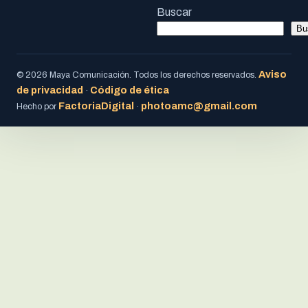
Buscar
Bu
Aviso
© 2026 Maya Comunicación. Todos los derechos reservados.
de privacidad
Código de ética
·
FactoriaDigital
photoamc@gmail.com
Hecho por
·