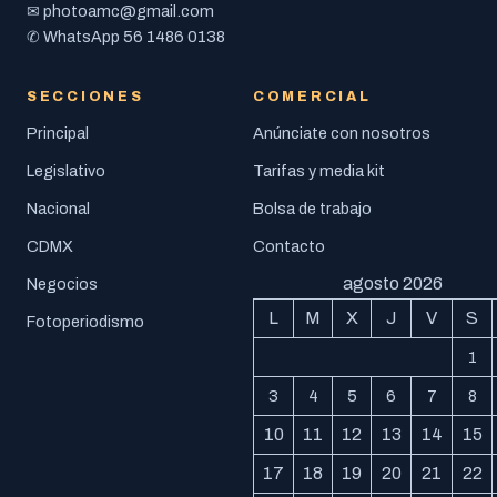
photoamc@gmail.com
✉
56 1486 0138
✆ WhatsApp
SECCIONES
COMERCIAL
Principal
Anúnciate con nosotros
Legislativo
Tarifas y media kit
Nacional
Bolsa de trabajo
CDMX
Contacto
agosto 2026
Negocios
L
M
X
J
V
S
Fotoperiodismo
1
3
4
5
6
7
8
10
11
12
13
14
15
17
18
19
20
21
22