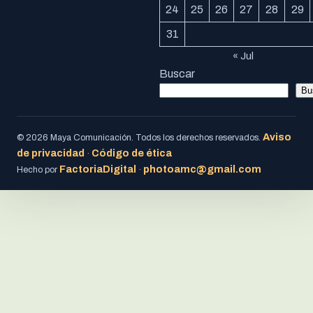
24
25
26
27
28
29
31
« Jul
Buscar
Bu
Aviso
© 2026 Maya Comunicación. Todos los derechos reservados.
de privacidad
Código de ética
·
FactoriaDigital
photoamc@gmail.com
Hecho por
·