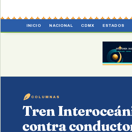
INICIO
NACIONAL
CDMX
ESTADOS
COLUMNAS
Tren Interoceáni
contra conducto