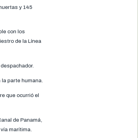
muertas y 145
ple con los
estro de la Línea
l despachador.
n la parte humana.
e que ocurrió el
 Canal de Panamá,
vía marítima.