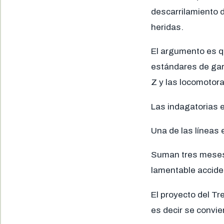
descarrilamiento 
heridas.
El argumento es qu
estándares de gara
Z y las locomotor
Las indagatorias e
Una de las líneas 
Suman tres meses s
lamentable accide
El proyecto del T
es decir se convie