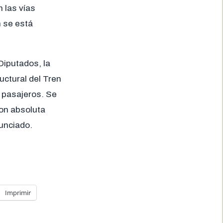
 las vías
n se está
Diputados, la
uctural del Tren
 pasajeros. Se
con absoluta
nunciado.
Imprimir