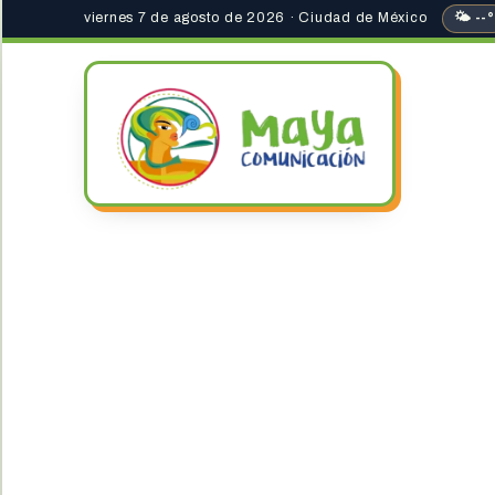
viernes 7 de agosto de 2026 · Ciudad de México
🌤 --°