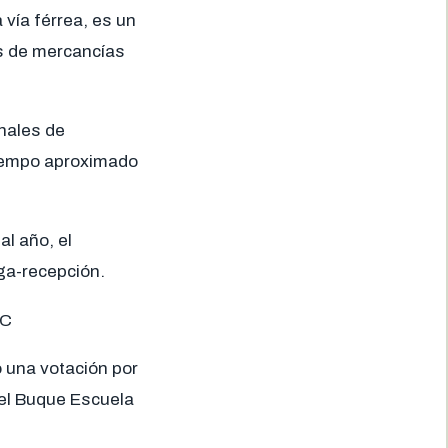
 vía férrea, es un
s de mercancías
inales de
tiempo aproximado
l año, el
ga-recepción.
OC
ó una votación por
del Buque Escuela