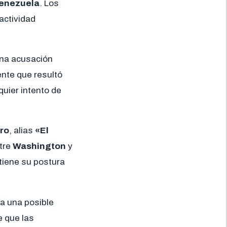
enezuela
. Los
actividad
una acusación
dente que resultó
quier intento de
ro
, alias
«El
ntre
Washington
y
tiene su postura
a una posible
 que las