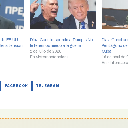
nte EE.UU.:
Díaz-Canel responde a Trump: «No
Díaz-Canel acu
plena tensión
le tenemos miedo a la guerra»
Pentágono de 
2 de julio de 2026
Cuba
En «Internacionales»
16 de abril de
En «Internaci
FACEBOOK
TELEGRAM