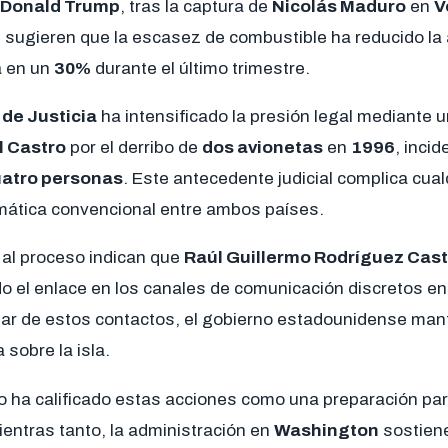
Donald Trump
, tras la captura de
Nicolás Maduro
en
V
sugieren que la escasez de combustible ha reducido la 
la en un
30%
durante el último trimestre.
de Justicia
ha intensificado la presión legal mediante 
l Castro
por el derribo de
dos avionetas
en
1996
, inci
atro personas
. Este antecedente judicial complica cual
mática convencional entre ambos países.
al proceso indican que
Raúl Guillermo Rodríguez Cast
ido el enlace en los canales de comunicación discretos e
sar de estos contactos, el gobierno estadounidense man
sobre la isla.
o ha calificado estas acciones como una preparación par
Mientras tanto, la administración en
Washington
sostiene