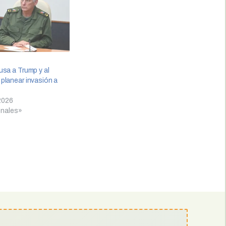
sa a Trump y al
planear invasión a
 2026
onales»