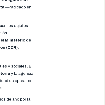
ta
—radicado en
 con los sujetos
ción
 el
Ministerio de
ión (CDR)
,
es y sociales. El
ctoria
y la agencia
idad de operar en
e.
os de año por la