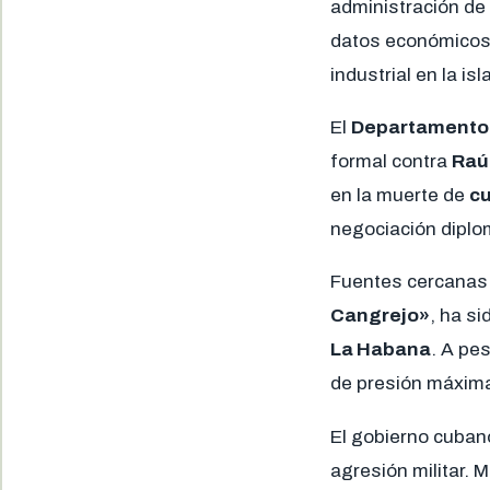
administración de
datos económicos 
industrial en la is
El
Departamento 
formal contra
Raú
en la muerte de
cu
negociación diplo
Fuentes cercanas 
Cangrejo»
, ha s
La Habana
. A pe
de presión máxima 
El gobierno cuban
agresión militar. 