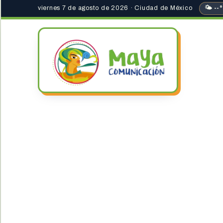
viernes 7 de agosto de 2026 · Ciudad de México
🌤 --°