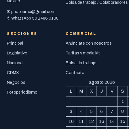
México.
Bolsa de trabajo / Colaboradores
photoamc@gmail.com
✉
56 1486 0138
✆ WhatsApp
SECCIONES
COMERCIAL
Principal
Anúnciate con nosotros
Legislativo
Tarifas y media kit
Nacional
Bolsa de trabajo
CDMX
Contacto
agosto 2026
Negocios
L
M
X
J
V
S
Fotoperiodismo
1
7
8
3
4
5
6
10
11
12
13
14
15