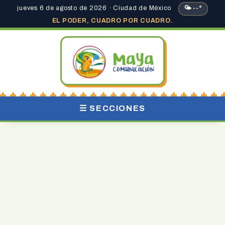
jueves 6 de agosto de 2026 · Ciudad de México
🌤 --°
EL PODER, CUADRO POR CUADRO.
☰ SECCIONES