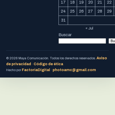
17
18
19
20
21
22
24
25
26
27
28
29
31
« Jul
Buscar
Bu
Aviso
© 2026 Maya Comunicación. Todos los derechos reservados.
de privacidad
Código de ética
·
FactoriaDigital
photoamc@gmail.com
Hecho por
·